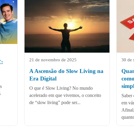
21 de novembro de 2025
30 de 
€:
A Ascensão do Slow Living na
Quan
Era Digital
como
simpl
s
O que é Slow Living? No mundo
s
acelerado em que vivemos, o conceito
Saber 
de “slow living” pode ser...
em vár
Afinal
quanto