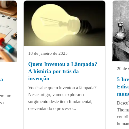
18 de janeiro de 2025
Quem Inventou a Lâmpada?
20 de 
A história por trás da
invenção
na
5 In
Edis
Você sabe quem inventou a lâmpada?
mun
Neste artigo, vamos explorar o
tem um
surgimento deste item fundamental,
ssa
Descub
desvendando o processo...
Thomas
contri
humani