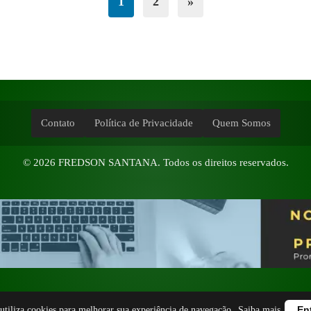
1
2
»
Contato
Política de Privacidade
Quem Somos
© 2026
FREDSON SANTANA
. Todos os direitos reservados.
 utiliza cookies para melhorar sua experiência de navegação.
Saiba mais
En
Tema desenvolvido por
Fredson Santana