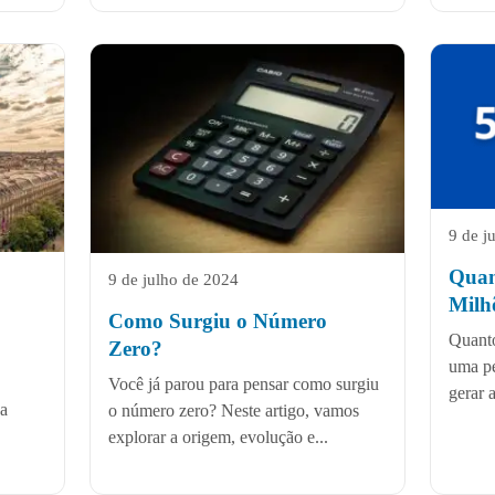
9 de j
Quan
9 de julho de 2024
Milh
Como Surgiu o Número
Quanto
Zero?
uma pe
Você já parou para pensar como surgiu
gerar 
ua
o número zero? Neste artigo, vamos
explorar a origem, evolução e...