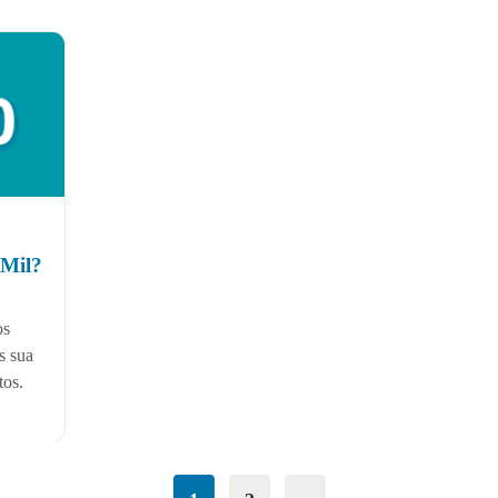
Mil?
os
s sua
tos.