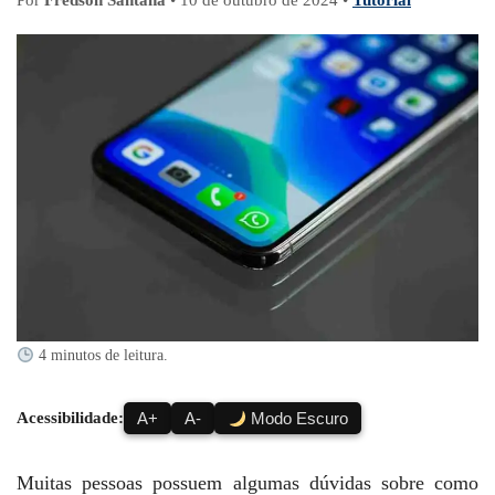
Por
Fredson Santana
•
10 de outubro de 2024
•
Tutorial
4 minutos de leitura.
Acessibilidade:
A+
A-
Modo Escuro
Muitas pessoas possuem algumas dúvidas sobre como