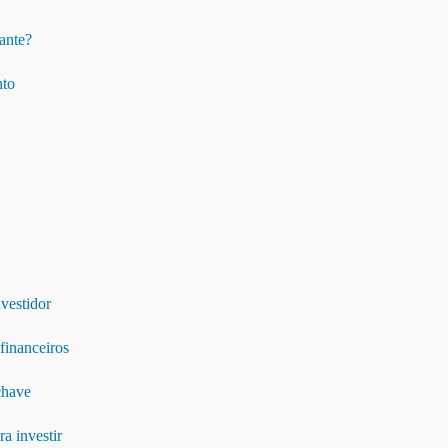
tante?
nto
nvestidor
financeiros
chave
a investir