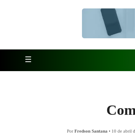
Pular para o conteúdo
☰
Como
Por
Fredson Santana
•
10 de abril 