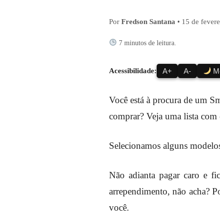
Por
Fredson Santana
•
15 de fever
7 minutos de leitura.
Acessibilidade:
A+
A-
Mo
Você está à procura de um Sm
comprar? Veja uma lista com 
Selecionamos alguns modelos
Não adianta pagar caro e f
arrependimento, não acha? P
você.