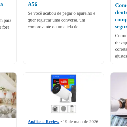
ra
A56
Como
dent
Se você acabou de pegar o aparelho e
comp
quer registrar uma conversa, um
m para
segu
comprovante ou uma tela de...
 fora,
Como p
do cap
corret
ajustes
Análise e Review
•
19 de maio de 2026