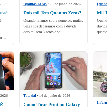
 2026
Quantos Zeros
•
20 de junho de 2026
Quant
ros?
Dois mil Tem Quantos Zeros?
Mil 
é
Quando falamos sobre números, muitas
Quand
s
vezes nos deparamos com a dúvida:
dúvida
dois mil tem 3 zeros e se...
quanto
os...
e 2026
Tutorial
•
14 de junho de 2026
Infor
 É
Como Tirar Print no Galaxy