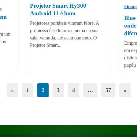
Projetor Smart Hy300
Finan
o
Android 11 é bom
 em
Blue
Projetores portáteis viraram febre. A
onde
promessa é sedutora: cinema na sua
difer
ram um
sala, varanda, até acampamento. O
dos
Empres
Projetor Smart...
em ex
distin
papéis 
«
1
2
3
4
…
57
»