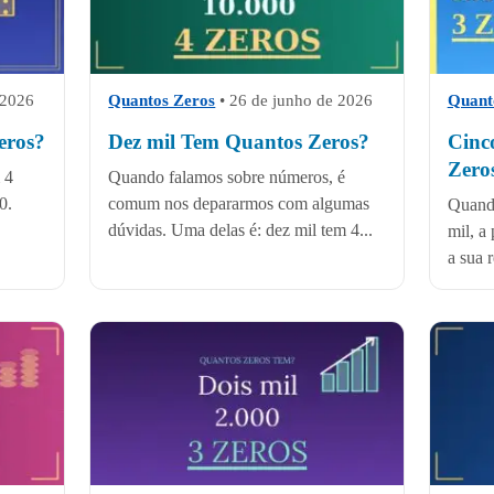
 2026
Quantos Zeros
•
26 de junho de 2026
Quant
eros?
Dez mil Tem Quantos Zeros?
Cinc
Zero
 4
Quando falamos sobre números, é
0.
comum nos depararmos com algumas
Quando
dúvidas. Uma delas é: dez mil tem 4...
mil, a
a sua 