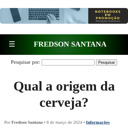
Pular para o conteúdo
☰
FREDSON SANTANA
Pesquisar por:
Qual a origem da
cerveja?
Por
Fredson Santana
•
8 de março de 2024
•
Informações