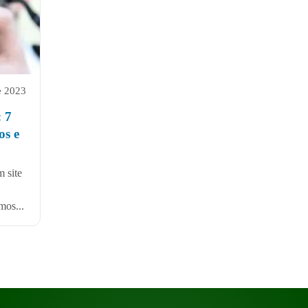
e 2023
: 7
os e
 site
mos...