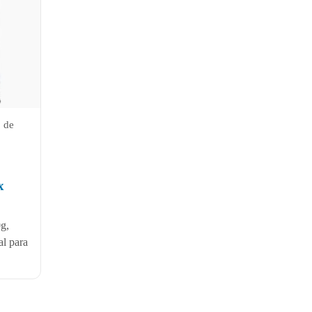
3 de
x
g,
l para