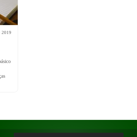
e 2019
básico
ças