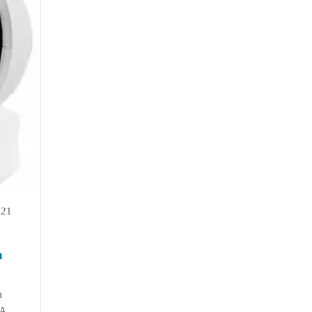
021
a
a
 A