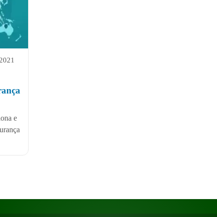
 2021
rança
iona e
gurança