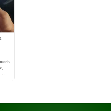
21
inando
o,
mo...