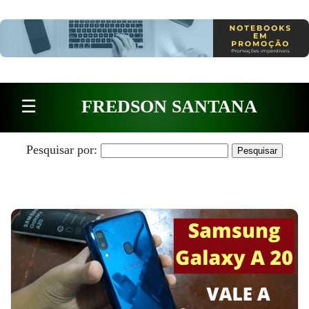
Pular para o conteúdo
☰
FREDSON SANTANA
Pesquisar por: