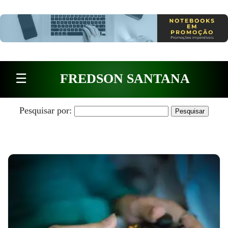
Pular para o conteúdo
☰
FREDSON SANTANA
Pesquisar por: