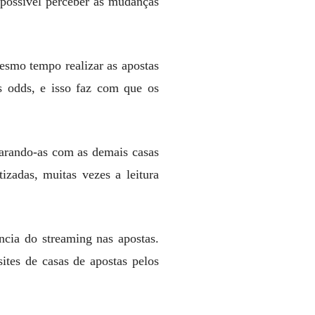
 possível perceber as mudanças
mesmo tempo realizar as apostas
s odds, e isso faz com que os
parando-as com as demais casas
zadas, muitas vezes a leitura
ncia do streaming nas apostas.
ites de casas de apostas pelos