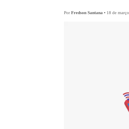
Por
Fredson Santana
•
18 de março