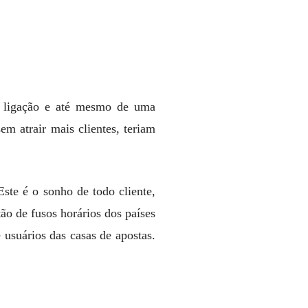
a ligação e até mesmo de uma
m atrair mais clientes, teriam
ste é o sonho de todo cliente,
o de fusos horários dos países
 usuários das casas de apostas.