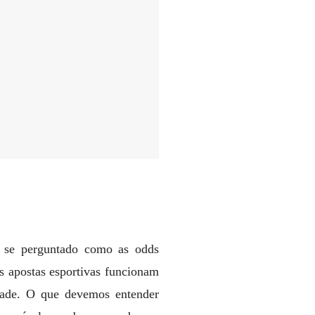
r se perguntado como as odds
s apostas esportivas funcionam
dade. O que devemos entender