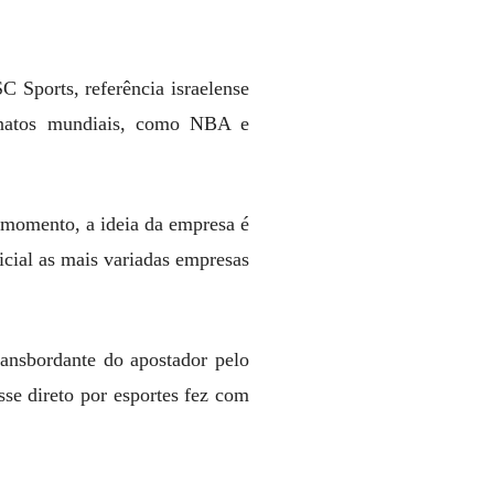
 Sports, referência israelense
eonatos mundiais, como NBA e
e momento, a ideia da empresa é
ficial as mais variadas empresas
ransbordante do apostador pelo
sse direto por esportes fez com