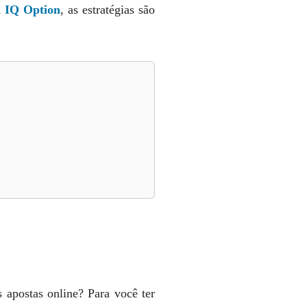
a IQ Option
, as estratégias são
apostas online? Para você ter