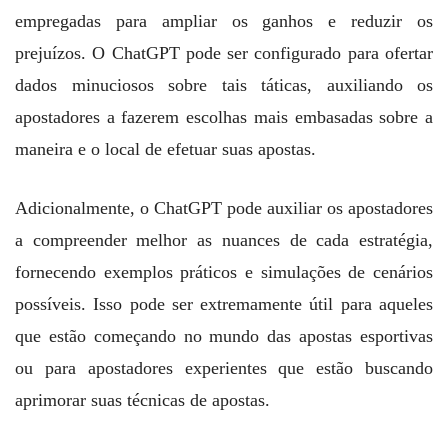
empregadas para ampliar os ganhos e reduzir os
prejuízos. O ChatGPT pode ser configurado para ofertar
dados minuciosos sobre tais táticas, auxiliando os
apostadores a fazerem escolhas mais embasadas sobre a
maneira e o local de efetuar suas apostas.
Adicionalmente, o ChatGPT pode auxiliar os apostadores
a compreender melhor as nuances de cada estratégia,
fornecendo exemplos práticos e simulações de cenários
possíveis. Isso pode ser extremamente útil para aqueles
que estão começando no mundo das apostas esportivas
ou para apostadores experientes que estão buscando
aprimorar suas técnicas de apostas.