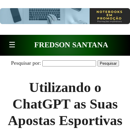
Pular para o conteúdo
☰
FREDSON SANTANA
Pesquisar por:
Utilizando o
ChatGPT as Suas
Apostas Esportivas