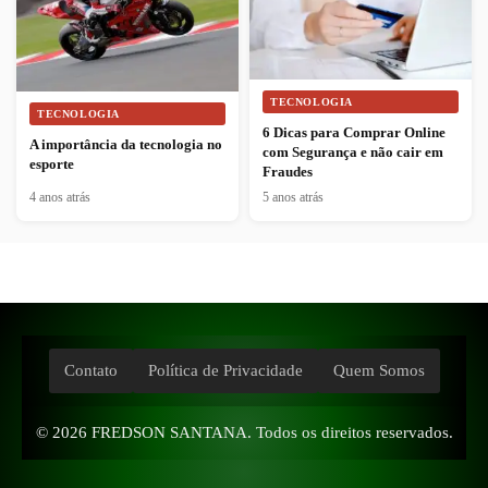
TECNOLOGIA
TECNOLOGIA
6 Dicas para Comprar Online
A importância da tecnologia no
com Segurança e não cair em
esporte
Fraudes
4 anos atrás
5 anos atrás
Contato
Política de Privacidade
Quem Somos
© 2026
FREDSON SANTANA
. Todos os direitos reservados.