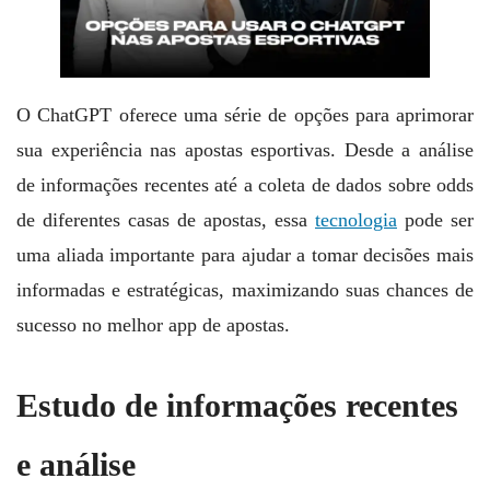
O ChatGPT oferece uma série de opções para aprimorar
sua experiência nas apostas esportivas. Desde a análise
de informações recentes até a coleta de dados sobre odds
de diferentes casas de apostas, essa
tecnologia
pode ser
uma aliada importante para ajudar a tomar decisões mais
informadas e estratégicas, maximizando suas chances de
sucesso no melhor app de apostas.
Estudo de informações recentes
e análise