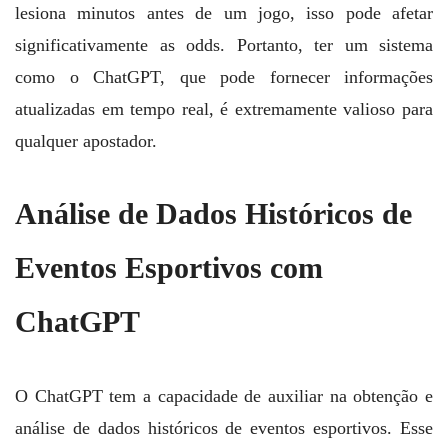
lesiona minutos antes de um jogo, isso pode afetar
significativamente as odds. Portanto, ter um sistema
como o ChatGPT, que pode fornecer informações
atualizadas em tempo real, é extremamente valioso para
qualquer apostador.
Análise de Dados Históricos de
Eventos Esportivos com
ChatGPT
O ChatGPT tem a capacidade de auxiliar na obtenção e
análise de dados históricos de eventos esportivos. Esse