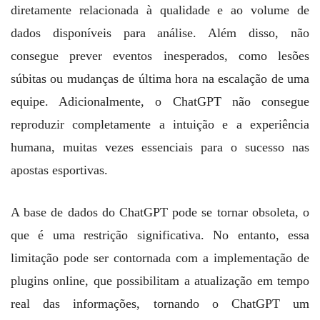
diretamente relacionada à qualidade e ao volume de
dados disponíveis para análise. Além disso, não
consegue prever eventos inesperados, como lesões
súbitas ou mudanças de última hora na escalação de uma
equipe. Adicionalmente, o ChatGPT não consegue
reproduzir completamente a intuição e a experiência
humana, muitas vezes essenciais para o sucesso nas
apostas esportivas.
A base de dados do ChatGPT pode se tornar obsoleta, o
que é uma restrição significativa. No entanto, essa
limitação pode ser contornada com a implementação de
plugins online, que possibilitam a atualização em tempo
real das informações, tornando o ChatGPT um