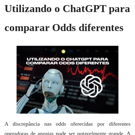
Utilizando o ChatGPT para
comparar Odds diferentes
A discrepância nas odds oferecidas por diferentes
operadoras de apostas pode ser notavelmente grande. A