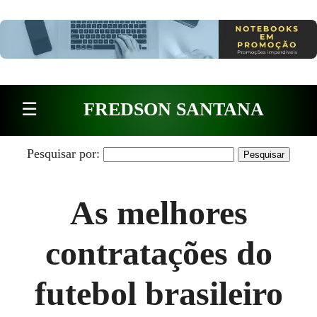
Pular para o conteúdo
☰
FREDSON SANTANA
Pesquisar por:
As melhores
contratações do
futebol brasileiro