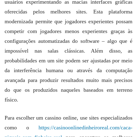
usuários experimentando as macias interfaces gráficas
oferecidas pelos melhores sites. Esta plataforma
modernizada permite que jogadores experientes possam
competir com jogadores menos experientes graças às
configurações automatizadas do software – algo que é
impossível nas salas clássicas. Além disso, as
probabilidades em um site podem ser ajustadas por meio
da interferência humana ou através da computação
avançada para produzir resultados muito mais precisos
do que os produzidos naqueles baseados em terreno
físico.
Para escolher um cassino online, use sites especializados
como o
https://casinoonlinedinheiroreal.com/caca-