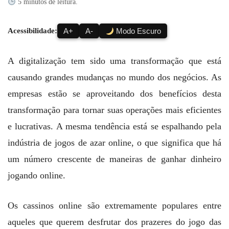
5 minutos de leitura.
Acessibilidade:
A+
A-
Modo Escuro
A digitalização tem sido uma transformação que está
causando grandes mudanças no mundo dos negócios. As
empresas estão se aproveitando dos benefícios desta
transformação para tornar suas operações mais eficientes
e lucrativas. A mesma tendência está se espalhando pela
indústria de jogos de azar online, o que significa que há
um número crescente de maneiras de ganhar dinheiro
jogando online.
Os cassinos online são extremamente populares entre
aqueles que querem desfrutar dos prazeres do jogo das