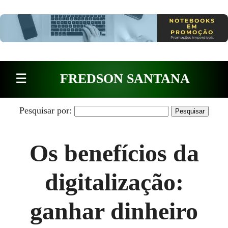
Pular para o conteúdo
☰
FREDSON SANTANA
Pesquisar por:
Os benefícios da
digitalização:
ganhar dinheiro