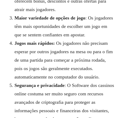
oferecem bônus, descontos e outras ofertas para
atrair mais jogadores.
Maior variedade de opções de jogo
: Os jogadores
têm mais oportunidades de escolher um jogo em
que se sentem confiantes em apostar.
Jogos mais rápidos:
Os jogadores não precisam
esperar por outros jogadores na mesa ou para o fim
de uma partida para começar a próxima rodada,
pois os jogos são geralmente executados.
automaticamente no computador do usuário.
Segurança e privacidade
: O Software dos cassinos
online costuma ser muito seguro com recursos
avançados de criptografia para proteger as
informações pessoais e financeiras dos visitantes,