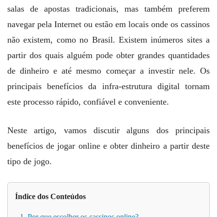
salas de apostas tradicionais, mas também preferem
navegar pela Internet ou estão em locais onde os cassinos
não existem, como no Brasil. Existem inúmeros sites a
partir dos quais alguém pode obter grandes quantidades
de dinheiro e até mesmo começar a investir nele. Os
principais benefícios da infra-estrutura digital tornam
este processo rápido, confiável e conveniente.
Neste artigo, vamos discutir alguns dos principais
benefícios de jogar online e obter dinheiro a partir deste
tipo de jogo.
Índice dos Conteúdos
1. Por que escolher os cassinos online?