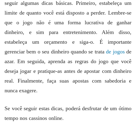
seguir algumas dicas básicas. Primeiro, estabeleça um
limite de quanto você está disposto a perder. Lembre-se
que o jogo não é uma forma lucrativa de ganhar
dinheiro, e sim para entretenimento. Além disso,
estabeleça um orçamento e siga-o. É importante
gerenciar bem o seu dinheiro quando se trata
de jogos
de
azar. Em seguida, aprenda as regras do jogo que você
deseja jogar e pratique-as antes de apostar com dinheiro
real. Finalmente, faça suas apostas com sabedoria e
nunca exagere.
Se você seguir estas dicas, poderá desfrutar de um ótimo
tempo nos cassinos online.