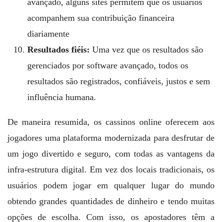
avançado, alguns sites permitem que os usuários
acompanhem sua contribuição financeira
diariamente
Resultados fiéis:
Uma vez que os resultados são
gerenciados por software avançado, todos os
resultados são registrados, confiáveis, justos e sem
influência humana.
De maneira resumida, os cassinos online oferecem aos
jogadores uma plataforma modernizada para desfrutar de
um jogo divertido e seguro, com todas as vantagens da
infra-estrutura digital. Em vez dos locais tradicionais, os
usuários podem jogar em qualquer lugar do mundo
obtendo grandes quantidades de dinheiro e tendo muitas
opções de escolha. Com isso, os apostadores têm a