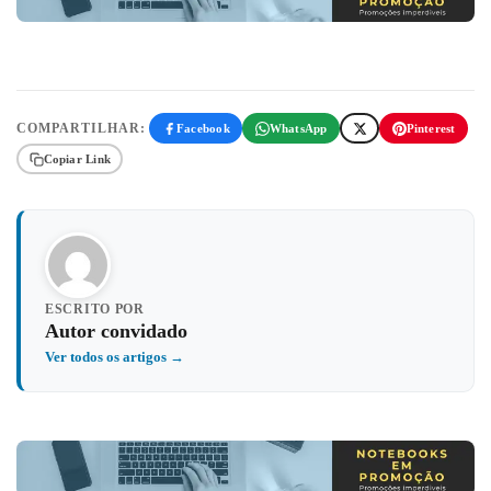
COMPARTILHAR:
Facebook
WhatsApp
Pinterest
Copiar Link
ESCRITO POR
Autor convidado
Ver todos os artigos →