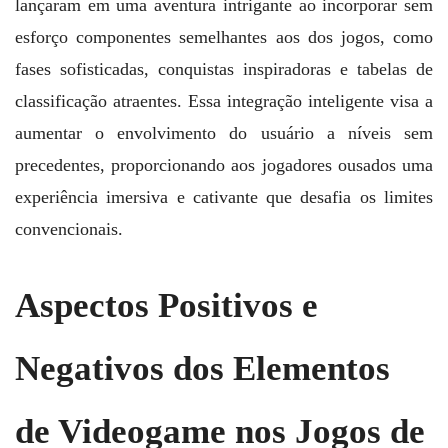
lançaram em uma aventura intrigante ao incorporar sem
esforço componentes semelhantes aos dos jogos, como
fases sofisticadas, conquistas inspiradoras e tabelas de
classificação atraentes. Essa integração inteligente visa a
aumentar o envolvimento do usuário a níveis sem
precedentes, proporcionando aos jogadores ousados uma
experiência imersiva e cativante que desafia os limites
convencionais.
Aspectos Positivos e
Negativos dos Elementos
de Videogame nos Jogos de