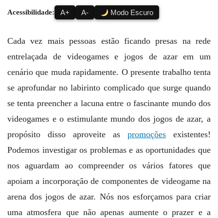
Acessibilidade:
A+
A-
Modo Escuro
Cada vez mais pessoas estão ficando presas na rede
entrelaçada de videogames e jogos de azar em um
cenário que muda rapidamente. O presente trabalho tenta
se aprofundar no labirinto complicado que surge quando
se tenta preencher a lacuna entre o fascinante mundo dos
videogames e o estimulante mundo dos jogos de azar, a
propósito disso aproveite as
promoções
existentes!
Podemos investigar os problemas e as oportunidades que
nos aguardam ao compreender os vários fatores que
apoiam a incorporação de componentes de videogame na
arena dos jogos de azar. Nós nos esforçamos para criar
uma atmosfera que não apenas aumente o prazer e a