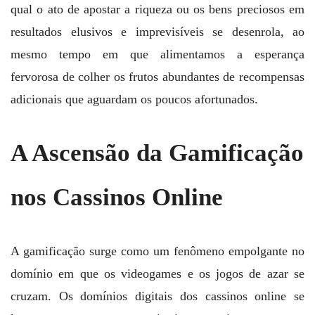
qual o ato de apostar a riqueza ou os bens preciosos em
resultados elusivos e imprevisíveis se desenrola, ao
mesmo tempo em que alimentamos a esperança
fervorosa de colher os frutos abundantes de recompensas
adicionais que aguardam os poucos afortunados.
A Ascensão da Gamificação
nos Cassinos Online
A gamificação surge como um fenômeno empolgante no
domínio em que os videogames e os jogos de azar se
cruzam. Os domínios digitais dos cassinos online se