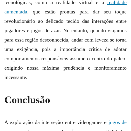
tecnológicas, como a realidade virtual e a
realidade
aumentada
, que estão prontas para dar seu toque
revolucionário ao delicado tecido das interações entre
jogadores e jogos de azar. No entanto, quando viajamos
para essa região desconhecida, andar com leveza se torna
uma exigência, pois a importância crítica de adotar
comportamentos responsáveis assume o centro do palco,
exigindo nossa máxima prudência e monitoramento
incessante.
Conclusão
A exploração da interseção entre videogames e
jogos de