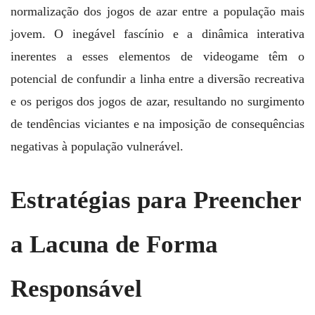
normalização dos jogos de azar entre a população mais
jovem. O inegável fascínio e a dinâmica interativa
inerentes a esses elementos de videogame têm o
potencial de confundir a linha entre a diversão recreativa
e os perigos dos jogos de azar, resultando no surgimento
de tendências viciantes e na imposição de consequências
negativas à população vulnerável.
Estratégias para Preencher
a Lacuna de Forma
Responsável