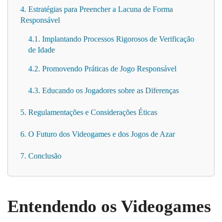
4. Estratégias para Preencher a Lacuna de Forma
Responsável
4.1. Implantando Processos Rigorosos de Verificação
de Idade
4.2. Promovendo Práticas de Jogo Responsável
4.3. Educando os Jogadores sobre as Diferenças
5. Regulamentações e Considerações Éticas
6. O Futuro dos Videogames e dos Jogos de Azar
7. Conclusão
Entendendo os Videogames