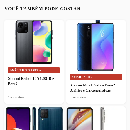
VOCÊ TAMBÉM PODE GOSTAR
ANÁLISE E REVIEW
SMARTPHONES
Xiaomi Redmi 10A 128GB é
Bom?
Xiaomi Mi 9T Vale a Pena?
Análise e Caracteristicas
4 anos atrás
7 anos atrás