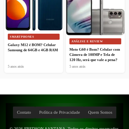
SMARTPHONES
ANÁLISE E REVIEW
Galaxy M12 é BOM? Celular
Moto G60 é Bom? Celular com
Samsung de 64GB e 4GB RAM
Câmera de 108MP e Tela de
120 Hz, será que vale a pena?
5 anos atrás
5 anos atrás
Contato
Política de Privacidade
Quem Somos
© 2026
FREDSON SANTANA
. Todos os direitos reservados.