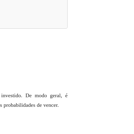
 investido. De modo geral, é
 probabilidades de vencer.