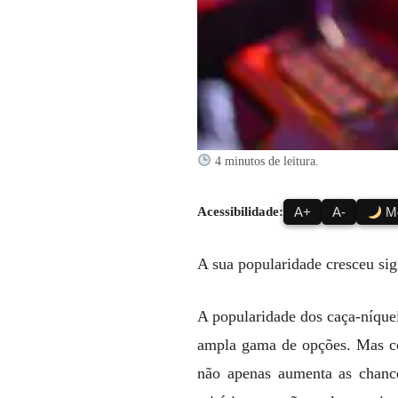
4 minutos de leitura.
Acessibilidade:
A+
A-
Mo
A sua popularidade cresceu sig
A popularidade dos caça-níque
ampla gama de opções. Mas com 
não apenas aumenta as chance