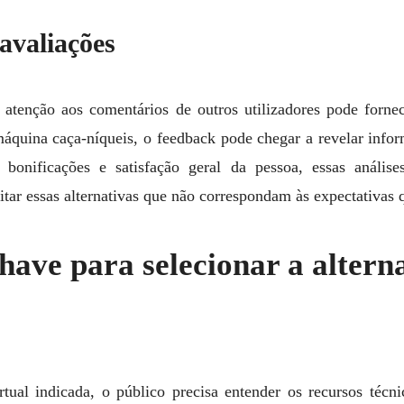
avaliações
al atenção aos comentários de outros utilizadores pode forne
máquina caça-níqueis, o feedback pode chegar a revelar infor
bonificações e satisfação geral da pessoa, essas anális
itar essas alternativas que não correspondam às expectativas 
have para selecionar a altern
rtual indicada, o público precisa entender os recursos técni