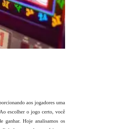
oporcionando aos jogadores uma
 Ao escolher o jogo certo, você
de ganhar. Hoje analisamos os