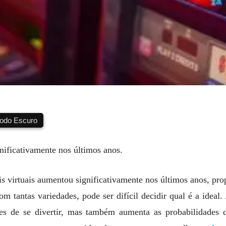
do Escuro
nificativamente nos últimos anos.
is virtuais aumentou significativamente nos últimos anos, pr
tantas variedades, pode ser difícil decidir qual é a ideal.
s de se divertir, mas também aumenta as probabilidades 