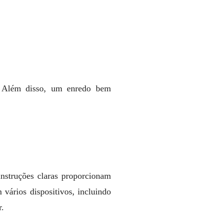
. Além disso, um enredo bem
 instruções claras proporcionam
vários dispositivos, incluindo
r.