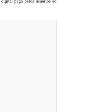
digital pago pelos usuários ao