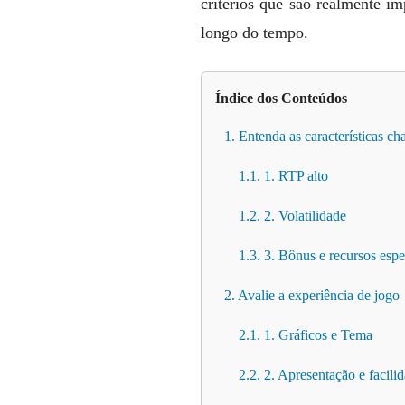
critérios que são realmente i
longo do tempo.
Índice dos Conteúdos
1. Entenda as características ch
1.1. 1. RTP alto
1.2. 2. Volatilidade
1.3. 3. Bônus e recursos espe
2. Avalie a experiência de jogo
2.1. 1. Gráficos e Tema
2.2. 2. Apresentação e facili