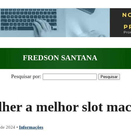
FREDSON SANTANA
Pesquisar por:
her a melhor slot mac
 de 2024
•
Informações