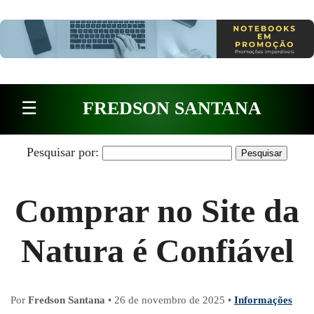
Pular para o conteúdo
☰
FREDSON SANTANA
Pesquisar por:
Comprar no Site da
Natura é Confiável
Por
Fredson Santana
•
26 de novembro de 2025
•
Informações