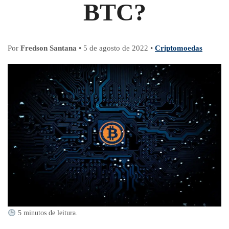
BTC?
Por
Fredson Santana
•
5 de agosto de 2022
•
Criptomoedas
5 minutos de leitura.