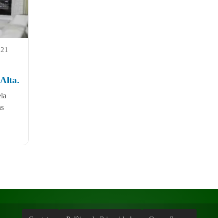
021
Alta.
ela
as