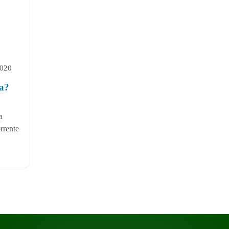
2020
na?
a
rrente