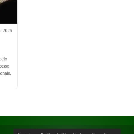
e 2025
pelo
cesso
onais.