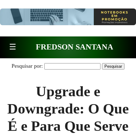
Pular para o conteúdo
☰
FREDSON SANTANA
Pesquisar por:
Upgrade e
Downgrade: O Que
É e Para Que Serve