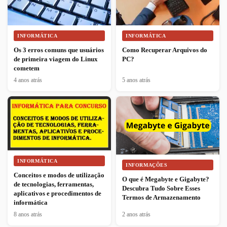
INFORMÁTICA
INFORMÁTICA
Os 3 erros comuns que usuários
Como Recuperar Arquivos do
de primeira viagem do Linux
PC?
cometem
4 anos atrás
5 anos atrás
INFORMÁTICA
INFORMAÇÕES
Conceitos e modos de utilização
O que é Megabyte e Gigabyte?
de tecnologias, ferramentas,
Descubra Tudo Sobre Esses
aplicativos e procedimentos de
Termos de Armazenamento
informática
8 anos atrás
2 anos atrás