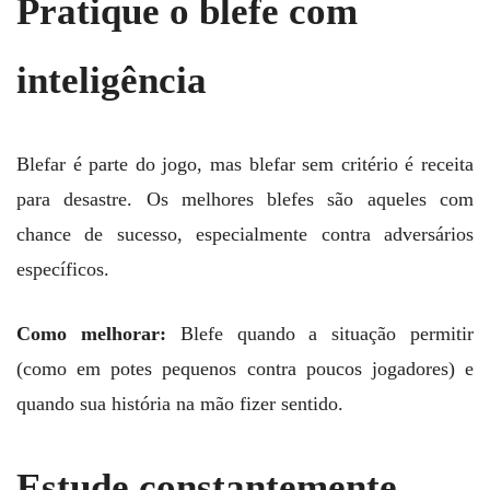
Pratique o blefe com
inteligência
Blefar é parte do jogo, mas blefar sem critério é receita
para desastre. Os melhores blefes são aqueles com
chance de sucesso, especialmente contra adversários
específicos.
Como melhorar:
Blefe quando a situação permitir
(como em potes pequenos contra poucos jogadores) e
quando sua história na mão fizer sentido.
Estude constantemente