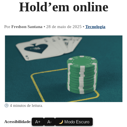
Hold’em online
Por
Fredson Santana
•
28 de maio de 2025
•
Tecnologia
4 minutos de leitura.
Acessibilidade:
A+
A-
Modo Escuro