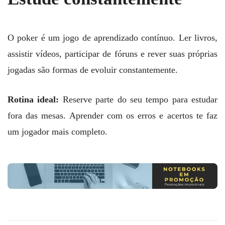
O poker é um jogo de aprendizado contínuo. Ler livros,
assistir vídeos, participar de fóruns e rever suas próprias
jogadas são formas de evoluir constantemente.
Rotina ideal:
Reserve parte do seu tempo para estudar
fora das mesas. Aprender com os erros e acertos te faz
um jogador mais completo.