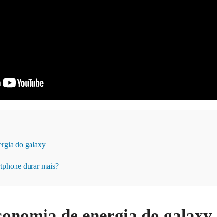
ergia do galaxy
rtphone durar mais?
conomia de energia do galaxy