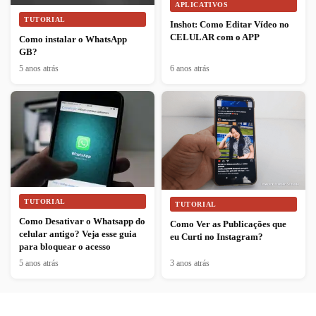
APLICATIVOS
TUTORIAL
Inshot: Como Editar Vídeo no
CELULAR com o APP
Como instalar o WhatsApp
GB?
5 anos atrás
6 anos atrás
TUTORIAL
TUTORIAL
Como Desativar o Whatsapp do
Como Ver as Publicações que
celular antigo? Veja esse guia
eu Curti no Instagram?
para bloquear o acesso
5 anos atrás
3 anos atrás