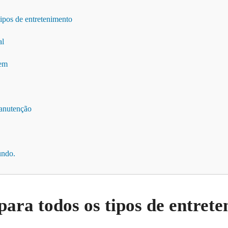
tipos de entretenimento
al
vem
anutenção
undo.
para todos os tipos de entret