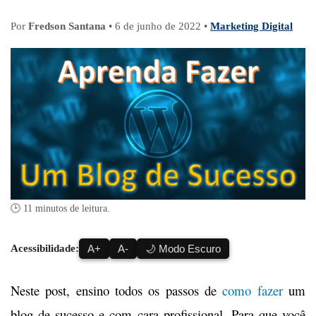
Por
Fredson Santana
•
6 de junho de 2022
•
Marketing Digital
🕒 11 minutos de leitura.
Acessibilidade:
A+
A-
🌙 Modo Escuro
Neste post, ensino todos os passos de
como fazer
um
blog de sucesso e com cara profissional. Para que você