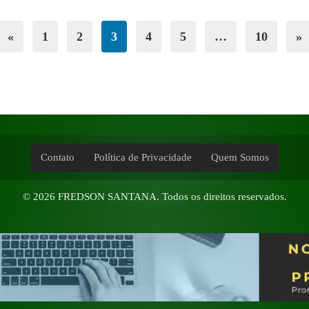
«
1
2
3
4
5
…
10
»
Contato
Política de Privacidade
Quem Somos
© 2026
FREDSON SANTANA
. Todos os direitos reservados.