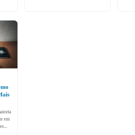
Como
Mais
aioria
te em
s...